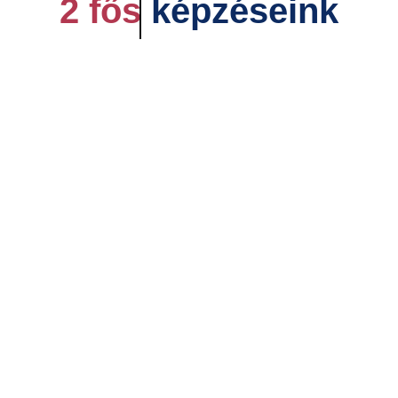
2 fős
képzéseink