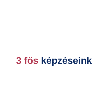
3 fős
képzéseink