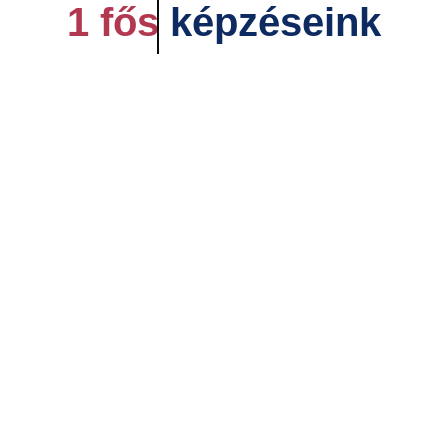
1 fős
képzéseink