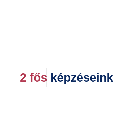
2 fős
képzéseink