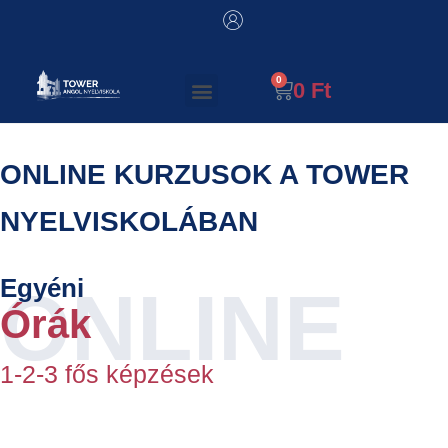
0
Ft
ONLINE KURZUSOK A TOWER
NYELVISKOLÁBAN
Egyéni
Órák
1-2-3 fős képzések