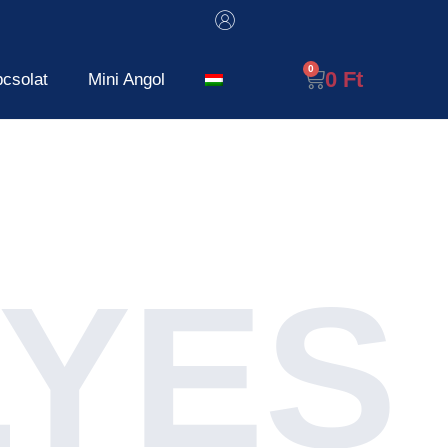
0
Ft
csolat
Mini Angol