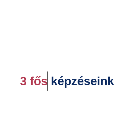
3 fős
képzéseink