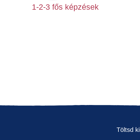
1-2-3 fős képzések
Töltsd k