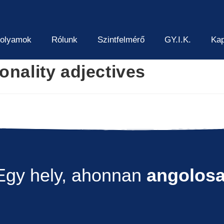
folyamok
Rólunk
Szintfelmérő
GY.I.K.
Kap
onality adjectives
Egy hely, ahonnan
angolos