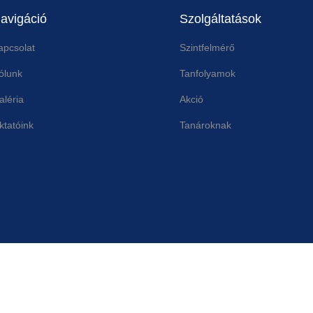
avigáció
Szolgáltatások
apcsolat
Szintfelmérő
ólunk
Tanfolyamok
aléria
Akció
ktatóink
Tanároknak