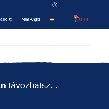
0
Ft
csolat
Mini Angol
an
távozhatsz...