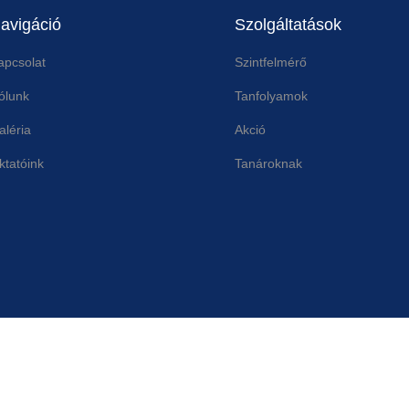
avigáció
Szolgáltatások
apcsolat
Szintfelmérő
ólunk
Tanfolyamok
aléria
Akció
ktatóink
Tanároknak