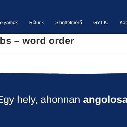
folyamok
Rólunk
Szintfelmérő
GY.I.K.
Kap
bs – word order
Egy hely, ahonnan
angolos