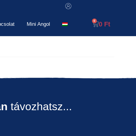
0
Ft
csolat
Mini Angol
an
távozhatsz...