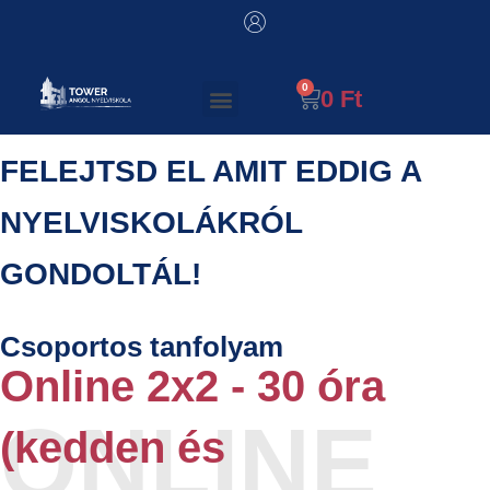
0
Ft
FELEJTSD EL AMIT EDDIG A
NYELVISKOLÁKRÓL
GONDOLTÁL!
Csoportos tanfolyam
Online 2x2 - 30 óra
(kedden és